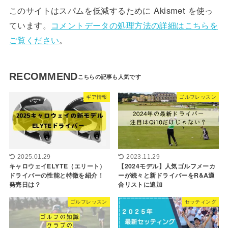
このサイトはスパムを低減するために Akismet を使っ
ています。
コメントデータの処理方法の詳細はこちらを
ご覧ください
。
RECOMMEND
ギア情報
ゴルフレッスン
2025.01.29
2023.11.29
キャロウェイELYTE（エリート）
【2024モデル】人気ゴルフメーカ
ドライバーの性能と特徴を紹介！
ーが続々と新ドライバーをR&A適
発売日は？
合リストに追加
ゴルフレッスン
セッティング