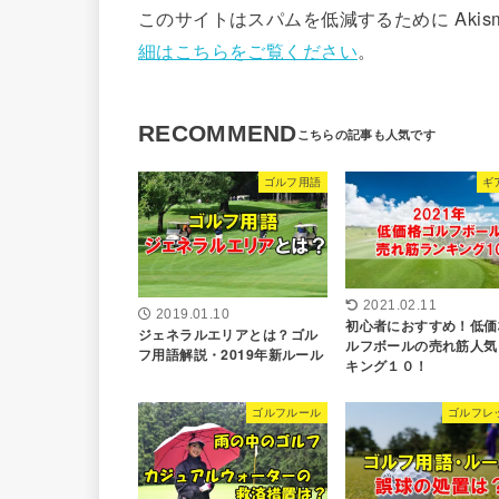
このサイトはスパムを低減するために Akis
細はこちらをご覧ください
。
RECOMMEND
ゴルフ用語
ギ
2021.02.11
2019.01.10
初心者におすすめ！低価
ジェネラルエリアとは？ゴル
ルフボールの売れ筋人気
フ用語解説・2019年新ルール
キング１０！
ゴルフルール
ゴルフレ