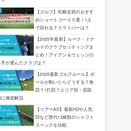
り～
【ゴルフ】札幌近郊のおすす
めショートコース５選！1人
で回れる？ドライバーは？
【2025年最新】ルーク・ドナ
ルドのクラブセッティングま
とめ！アイアン＆ウェッジの
名手が選んだクラブは？
【2025最新ゴルフルール】ボ
ールが動いたらどうする？無
罰？1打罰？エリア別・原因
別に徹底解説
【ツアーAD】最新HDや人気
DIなど歴代13種類のシャフト
スペックを比較