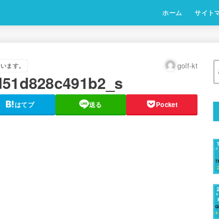
ホーム
サイト
golf-kt
ています。
d51d828c491b2_s
はてブ
送る
Pocket