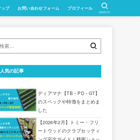
マップ
お問い合わせフォーム
プロフィール
SEARCH
検
索:
人気の記事
ディアマナ【TB・PD・GT】
のスペックや特徴をまとめま
した
【2026年2月】トミー・フリ
ートウッドのクラブセッティ
ング完全ガイド！精密ショッ