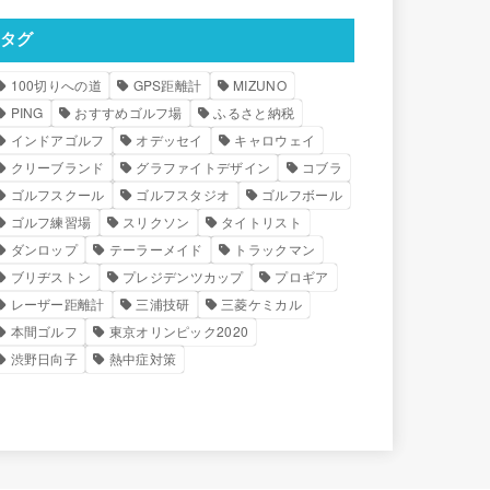
タグ
100切りへの道
GPS距離計
MIZUNO
PING
おすすめゴルフ場
ふるさと納税
インドアゴルフ
オデッセイ
キャロウェイ
クリーブランド
グラファイトデザイン
コブラ
ゴルフスクール
ゴルフスタジオ
ゴルフボール
ゴルフ練習場
スリクソン
タイトリスト
ダンロップ
テーラーメイド
トラックマン
ブリヂストン
プレジデンツカップ
プロギア
レーザー距離計
三浦技研
三菱ケミカル
本間ゴルフ
東京オリンピック2020
渋野日向子
熱中症対策