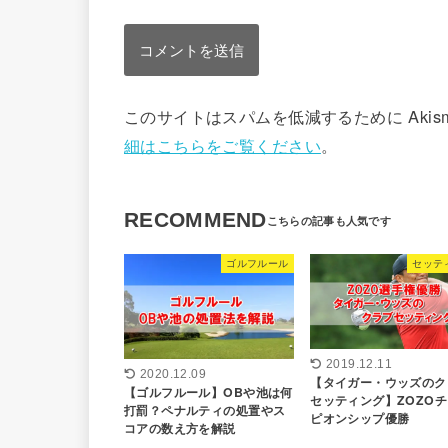
このサイトはスパムを低減するために Akis
細はこちらをご覧ください
。
RECOMMEND
ゴルフルール
セッテ
2019.12.11
2020.12.09
【タイガー・ウッズのク
【ゴルフルール】OBや池は何
セッティング】ZOZO
打罰？ペナルティの処置やス
ピオンシップ優勝
コアの数え方を解説