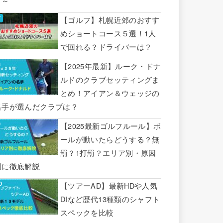
り～
【ゴルフ】札幌近郊のおすす
めショートコース５選！1人
で回れる？ドライバーは？
【2025年最新】ルーク・ドナ
ルドのクラブセッティングま
とめ！アイアン＆ウェッジの
名手が選んだクラブは？
【2025最新ゴルフルール】ボ
ールが動いたらどうする？無
罰？1打罰？エリア別・原因
別に徹底解説
【ツアーAD】最新HDや人気
DIなど歴代13種類のシャフト
スペックを比較