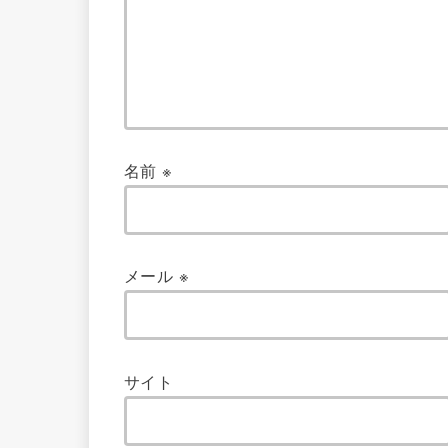
名前
※
メール
※
サイト