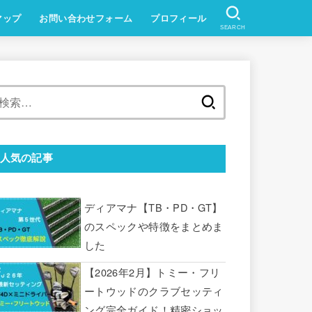
マップ
お問い合わせフォーム
プロフィール
SEARCH
検
索:
人気の記事
ディアマナ【TB・PD・GT】
のスペックや特徴をまとめま
した
【2026年2月】トミー・フリ
ートウッドのクラブセッティ
ング完全ガイド！精密ショッ