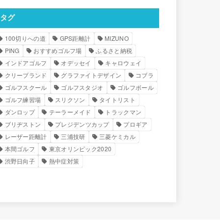
タグ
100切りへの道
GPS距離計
MIZUNO
PING
おすすめゴルフ場
ふるさと納税
インドアゴルフ
オデッセイ
キャロウェイ
クリーブランド
グラファイトデザイン
コブラ
ゴルフスクール
ゴルフスタジオ
ゴルフボール
ゴルフ練習場
スリクソン
タイトリスト
ダンロップ
テーラーメイド
トラックマン
ブリヂストン
プレジデンツカップ
プロギア
レーザー距離計
三浦技研
三菱ケミカル
本間ゴルフ
東京オリンピック2020
渋野日向子
熱中症対策