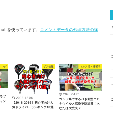
met を使っています。
コメントデータの処理方法の詳
ィング
ギア情報
ゴルフ場・練習場
2020.04.21
ラブ
2018.12.06
ゴルフ場でやるべき新型コロ
チャン
【2018-2019】初心者向け人
ナウイルス感染予防対策！あ
気ドライバーランキング10選
なたは大丈夫？