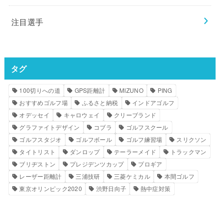
注目選手
タグ
100切りへの道
GPS距離計
MIZUNO
PING
おすすめゴルフ場
ふるさと納税
インドアゴルフ
オデッセイ
キャロウェイ
クリーブランド
グラファイトデザイン
コブラ
ゴルフスクール
ゴルフスタジオ
ゴルフボール
ゴルフ練習場
スリクソン
タイトリスト
ダンロップ
テーラーメイド
トラックマン
ブリヂストン
プレジデンツカップ
プロギア
レーザー距離計
三浦技研
三菱ケミカル
本間ゴルフ
東京オリンピック2020
渋野日向子
熱中症対策