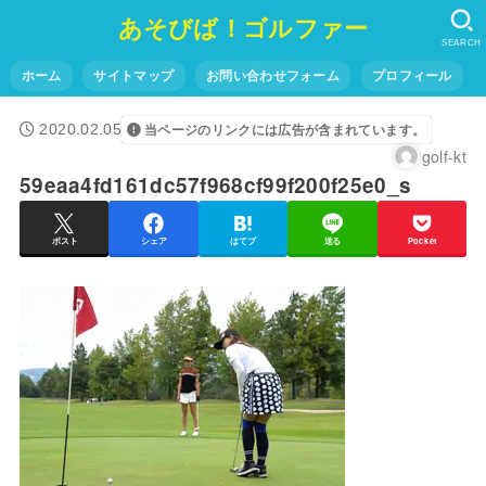
あそびば！ゴルファー
SEARCH
ホーム
サイトマップ
お問い合わせフォーム
プロフィール
2020.02.05
当ページのリンクには広告が含まれています。
golf-kt
59eaa4fd161dc57f968cf99f200f25e0_s
ポスト
シェア
はてブ
送る
Pocket