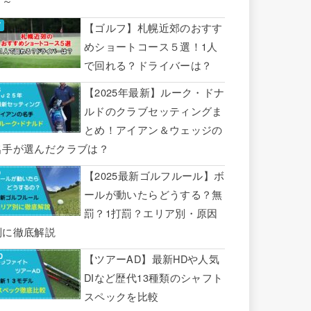
り～
【ゴルフ】札幌近郊のおすす
めショートコース５選！1人
で回れる？ドライバーは？
【2025年最新】ルーク・ドナ
ルドのクラブセッティングま
とめ！アイアン＆ウェッジの
名手が選んだクラブは？
【2025最新ゴルフルール】ボ
ールが動いたらどうする？無
罰？1打罰？エリア別・原因
別に徹底解説
【ツアーAD】最新HDや人気
DIなど歴代13種類のシャフト
スペックを比較