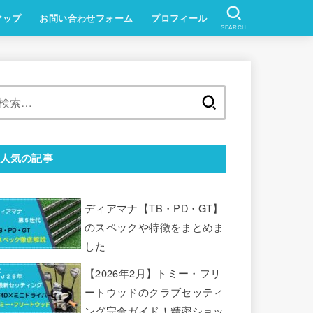
マップ
お問い合わせフォーム
プロフィール
SEARCH
検
索:
人気の記事
ディアマナ【TB・PD・GT】
のスペックや特徴をまとめま
した
【2026年2月】トミー・フリ
ートウッドのクラブセッティ
ング完全ガイド！精密ショッ