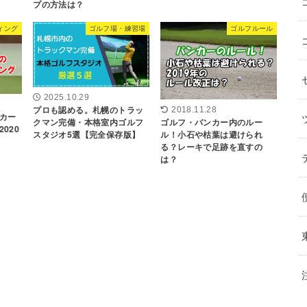
プの方法は？
ィング
ゴルフ場・練習場
ゴルフルール
2025.10.29
プロも認める。札幌のトラッ
2018.11.28
カー
ゴルフ・バンカー内のルー
クマン完備・本格室内ゴルフ
020
ル！小石や枯葉は避けられ
スタジオ5選【完全保存版】
る？レーキで足跡を直すの
は？