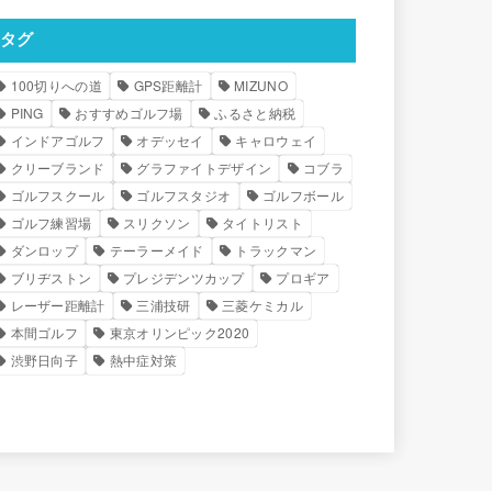
タグ
100切りへの道
GPS距離計
MIZUNO
PING
おすすめゴルフ場
ふるさと納税
インドアゴルフ
オデッセイ
キャロウェイ
クリーブランド
グラファイトデザイン
コブラ
ゴルフスクール
ゴルフスタジオ
ゴルフボール
ゴルフ練習場
スリクソン
タイトリスト
ダンロップ
テーラーメイド
トラックマン
ブリヂストン
プレジデンツカップ
プロギア
レーザー距離計
三浦技研
三菱ケミカル
本間ゴルフ
東京オリンピック2020
渋野日向子
熱中症対策