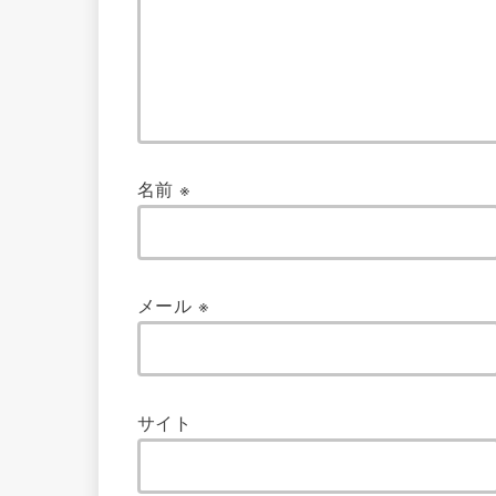
名前
※
メール
※
サイト