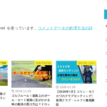
met を使っています。
コメントデータの処理方法の詳
ア情報
ゴルフルール
ゴルフレッスン
2026.01.28
【2026年1月】コリン・モリ
2018.11.28
格ゴ
ゴルフルール！道路上のボー
カワのクラブセッティング│
ラン
ル・カート道路に足がかかる
使用クラブ・シャフト徹底解
時の救済の受け方は？ドロッ
説