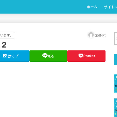
ホーム
サイト
golf-kt
ています。
12
はてブ
送る
Pocket