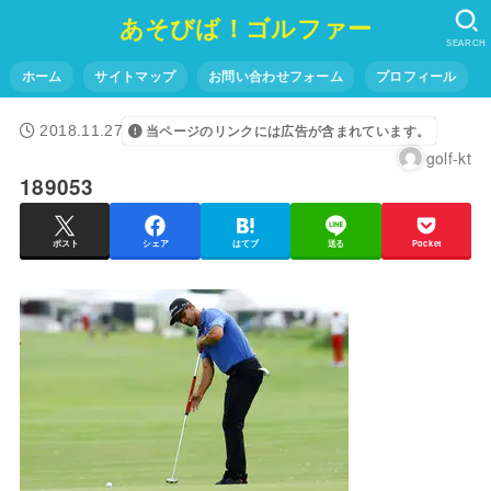
あそびば！ゴルファー
SEARCH
ホーム
サイトマップ
お問い合わせフォーム
プロフィール
2018.11.27
当ページのリンクには広告が含まれています。
golf-kt
189053
ポスト
シェア
はてブ
送る
Pocket