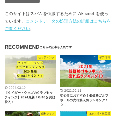
このサイトはスパムを低減するために Akismet を使っ
ています。
コメントデータの処理方法の詳細はこちらを
ご覧ください
。
RECOMMEND
セッティング
ギア情報
2024.03.10
2021.02.11
【タイガー・ウッズのクラブセッ
初心者におすすめ！低価格ゴルフ
ティング】2024最新！Qi10を実戦
ボールの売れ筋人気ランキング１
投入！
０！
便利グッズ
ゴルフ場・練習場