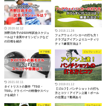
2020.02.12
2018.11.28
渋野日向子の2020年試合スケジュ
フェアウェイバンカーの打ち方！
ールは？全英やオリンピックなど
クラブはアイアンよりユーティリ
の日程を紹介
ティ？練習方法は？
ギア情報
ゴルフレッスン
2021.02.11
2019.01.12
タイトリストの新作『TSi2・
【ゴルフ】パンチショットの打ち
TSi3』ドライバーの特徴やスペッ
方とコツ！アイアン上達！ボール
クを紹介！
の位置は？動画あり
テレビ番組
ゴルフルール