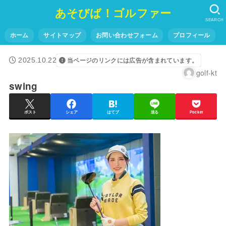
あそびば！ゴルファー
SEARCH
ホーム
サイトマップ
お問い合わせフォーム
プロフィール
2025.10.22
当ページのリンクには広告が含まれています。
golf-kt
swing
ポスト
シェア
はてブ
送る
Pocket