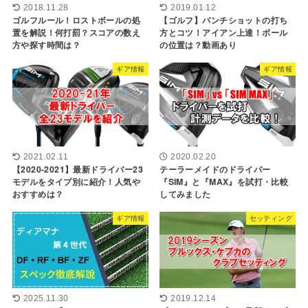
2018.11.28
2019.01.12
ゴルフルール！ロストボールの処
【ゴルフ】パンチショットの打ち
置を解説！何打罰？スコアの数え
方とコツ！アイアン上達！ボール
方や探す時間は？
の位置は？動画あり
ギア情報
ギア情報
2021.02.11
2020.02.20
【2020-2021】最新ドライバー23
テーラーメイドのドライバー
モデルをタイプ別に紹介！人気や
『SIM』と『MAX』を試打・比較
おすすめは？
してみました
ギア情報
セッティング
2025.11.30
2019.12.14