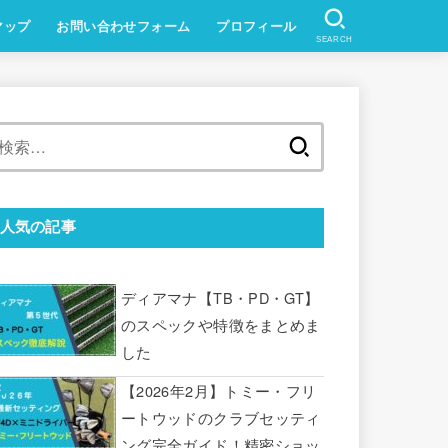
マップ
お問い合わせフォーム
プロフィール
SEARCH
検
索:
人気の記事
ディアマナ【TB・PD・GT】
のスペックや特徴をまとめま
した
【2026年2月】トミー・フリ
ートウッドのクラブセッティ
ング完全ガイド！精密ショッ