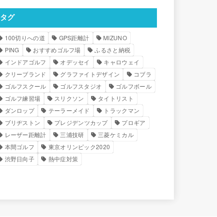
タグ
100切りへの道
GPS距離計
MIZUNO
PING
おすすめゴルフ場
ふるさと納税
インドアゴルフ
オデッセイ
キャロウェイ
クリーブランド
グラファイトデザイン
コブラ
ゴルフスクール
ゴルフスタジオ
ゴルフボール
ゴルフ練習場
スリクソン
タイトリスト
ダンロップ
テーラーメイド
トラックマン
ブリヂストン
プレジデンツカップ
プロギア
レーザー距離計
三浦技研
三菱ケミカル
本間ゴルフ
東京オリンピック2020
渋野日向子
熱中症対策