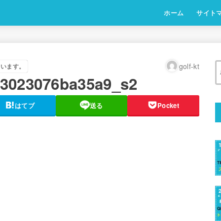
ホーム
サイト
golf-kt
ています。
a3023076ba35a9_s2
はてブ
送る
Pocket