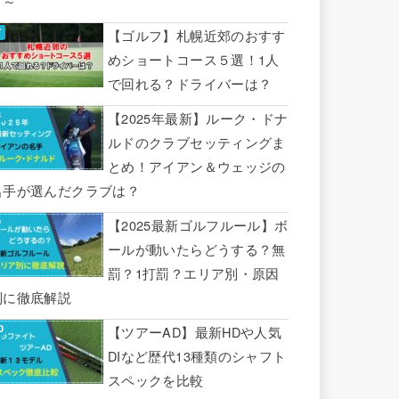
り～
【ゴルフ】札幌近郊のおすす
めショートコース５選！1人
で回れる？ドライバーは？
【2025年最新】ルーク・ドナ
ルドのクラブセッティングま
とめ！アイアン＆ウェッジの
名手が選んだクラブは？
【2025最新ゴルフルール】ボ
ールが動いたらどうする？無
罰？1打罰？エリア別・原因
別に徹底解説
【ツアーAD】最新HDや人気
DIなど歴代13種類のシャフト
スペックを比較