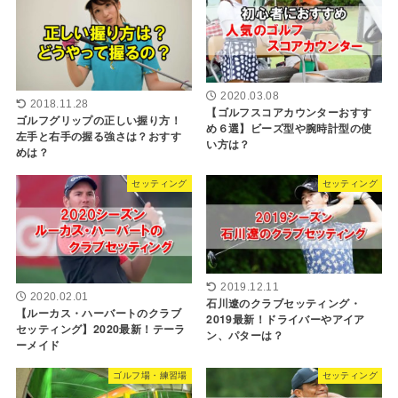
2020.03.08
2018.11.28
【ゴルフスコアカウンターおすす
ゴルフグリップの正しい握り方！
め６選】ビーズ型や腕時計型の使
左手と右手の握る強さは？おすす
い方は？
めは？
セッティング
セッティング
2019.12.11
2020.02.01
石川遼のクラブセッティング・
【ルーカス・ハーバートのクラブ
2019最新！ドライバーやアイア
セッティング】2020最新！テーラ
ン、パターは？
ーメイド
ゴルフ場・練習場
セッティング