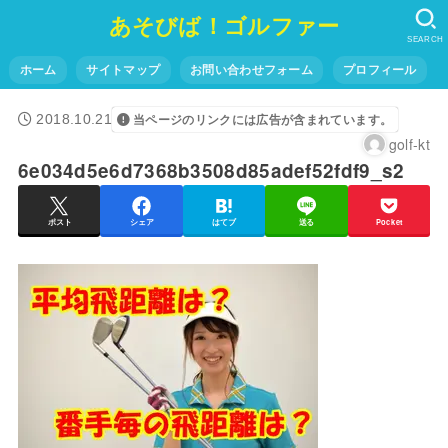
あそびば！ゴルファー
SEARCH
ホーム
サイトマップ
お問い合わせフォーム
プロフィール
2018.10.21
当ページのリンクには広告が含まれています。
golf-kt
6e034d5e6d7368b3508d85adef52fdf9_s2
ポスト
シェア
はてブ
送る
Pocket