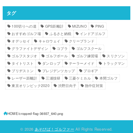
タグ
100切りへの道
GPS距離計
MIZUNO
PING
おすすめゴルフ場
ふるさと納税
インドアゴルフ
オデッセイ
キャロウェイ
クリーブランド
グラファイトデザイン
コブラ
ゴルフスクール
ゴルフスタジオ
ゴルフボール
ゴルフ練習場
スリクソン
タイトリスト
ダンロップ
テーラーメイド
トラックマン
ブリヂストン
プレジデンツカップ
プロギア
レーザー距離計
三浦技研
三菱ケミカル
本間ゴルフ
東京オリンピック2020
渋野日向子
熱中症対策
HOME
cropped-flag-36937_640.png
© 2026
あそびば！ゴルファー
All Rights Reserved.