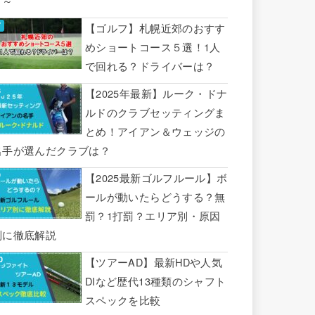
り～
【ゴルフ】札幌近郊のおすす
めショートコース５選！1人
で回れる？ドライバーは？
【2025年最新】ルーク・ドナ
ルドのクラブセッティングま
とめ！アイアン＆ウェッジの
名手が選んだクラブは？
【2025最新ゴルフルール】ボ
ールが動いたらどうする？無
罰？1打罰？エリア別・原因
別に徹底解説
【ツアーAD】最新HDや人気
DIなど歴代13種類のシャフト
スペックを比較