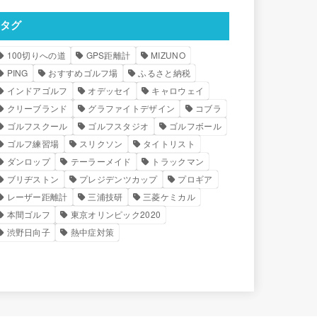
タグ
100切りへの道
GPS距離計
MIZUNO
PING
おすすめゴルフ場
ふるさと納税
インドアゴルフ
オデッセイ
キャロウェイ
クリーブランド
グラファイトデザイン
コブラ
ゴルフスクール
ゴルフスタジオ
ゴルフボール
ゴルフ練習場
スリクソン
タイトリスト
ダンロップ
テーラーメイド
トラックマン
ブリヂストン
プレジデンツカップ
プロギア
レーザー距離計
三浦技研
三菱ケミカル
本間ゴルフ
東京オリンピック2020
渋野日向子
熱中症対策