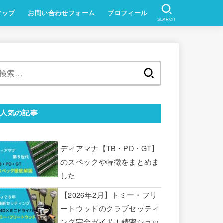
マップ
お問い合わせフォーム
プロフィール
SEARCH
検
索:
人気の記事
ディアマナ【TB・PD・GT】
のスペックや特徴をまとめま
した
【2026年2月】トミー・フリ
ートウッドのクラブセッティ
ング完全ガイド！精密ショッ