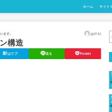
ホーム
サイト
golf-kt
ています。
ン構造
はてブ
送る
Pocket