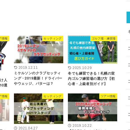
ア情報
セッティング
ゴルフ場・練習場
2019.12.11
2025.10.29
ミケルソンのクラブセッティ
冬でも練習できる！札幌の室
ング・2019最新！ドライバー
内ゴルフ練習場の選び方【初
向け人
やウェッジ、パターは？
心者・上級者別ガイド】
10選
ア情報
セッティング
ツアー情報
2019.10.22
2021.04.27