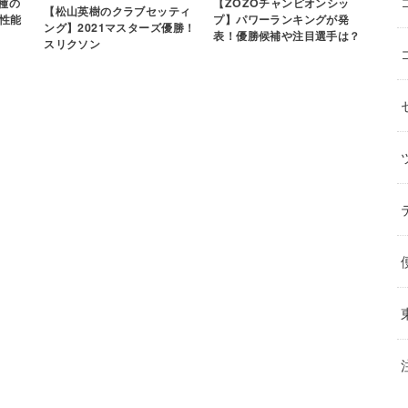
機種の
【ZOZOチャンピオンシッ
【松山英樹のクラブセッティ
性能
プ】パワーランキングが発
ング】2021マスターズ優勝！
表！優勝候補や注目選手は？
スリクソン