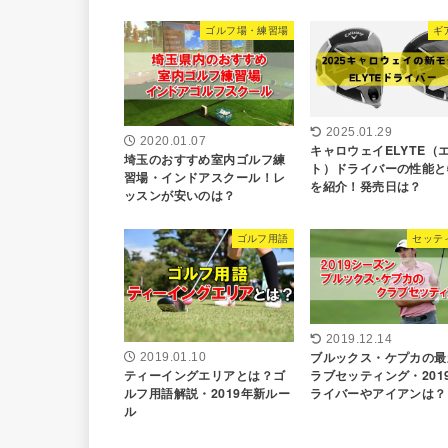
ゴルフ場・練習場
ギ
2025.01.29
2020.01.07
キャロウェイELYTE（
埼玉のおすすめ室内ゴルフ練
ト）ドライバーの性能と
習場・インドアスクール！レ
を紹介！発売日は？
ッスンが安いのは？
ゴルフ用語
セッテ
2019.12.14
ブルックス・ケプカの最
2019.01.10
ティーイングエリアとは？ゴ
ラブセッティング・201
ルフ用語解説・2019年新ルー
ライバーやアイアンは？
ル