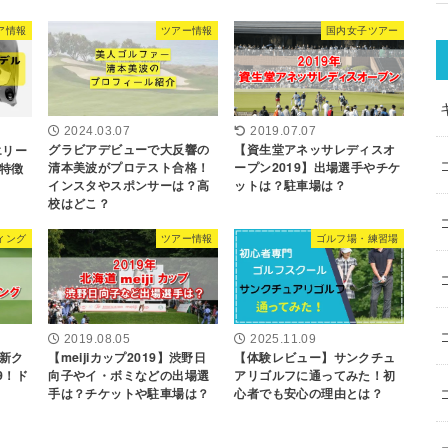
ア情報
ツアー情報
国内女子ツアー
2024.03.07
2019.07.07
グラビアデビューで大反響の
【資生堂アネッサレディスオ
エリー
清本美波がプロテスト合格！
ープン2019】出場選手やチケ
特徴
インスタやスポンサーは？高
ットは？駐車場は？
校はどこ？
ィング
ツアー情報
ゴルフ場・練習場
2019.08.05
2025.11.09
新ク
【meijiカップ2019】渋野日
【体験レビュー】サンクチュ
9！ド
向子やイ・ボミなどの出場選
アリゴルフに通ってみた！初
手は？チケットや駐車場は？
心者でも安心の理由とは？