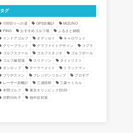
タグ
100切りへの道
GPS距離計
MIZUNO
PING
おすすめゴルフ場
ふるさと納税
インドアゴルフ
オデッセイ
キャロウェイ
クリーブランド
グラファイトデザイン
コブラ
ゴルフスクール
ゴルフスタジオ
ゴルフボール
ゴルフ練習場
スリクソン
タイトリスト
ダンロップ
テーラーメイド
トラックマン
ブリヂストン
プレジデンツカップ
プロギア
レーザー距離計
三浦技研
三菱ケミカル
本間ゴルフ
東京オリンピック2020
渋野日向子
熱中症対策