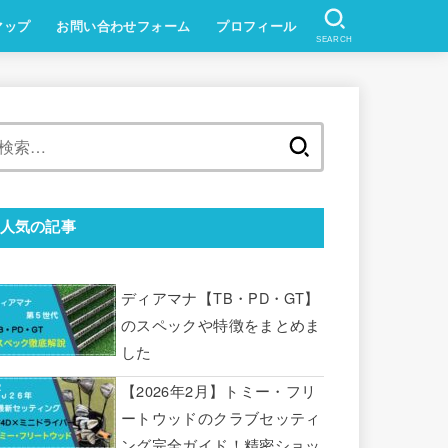
マップ
お問い合わせフォーム
プロフィール
SEARCH
検
索:
人気の記事
ディアマナ【TB・PD・GT】
のスペックや特徴をまとめま
した
【2026年2月】トミー・フリ
ートウッドのクラブセッティ
ング完全ガイド！精密ショッ