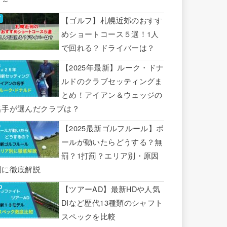
り～
【ゴルフ】札幌近郊のおすす
めショートコース５選！1人
で回れる？ドライバーは？
【2025年最新】ルーク・ドナ
ルドのクラブセッティングま
とめ！アイアン＆ウェッジの
名手が選んだクラブは？
【2025最新ゴルフルール】ボ
ールが動いたらどうする？無
罰？1打罰？エリア別・原因
別に徹底解説
【ツアーAD】最新HDや人気
DIなど歴代13種類のシャフト
スペックを比較