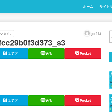
ホーム
サイト
golf-kt
ています。
fcc29b0f3d373_s3
はてブ
送る
Pocket
はてブ
送る
Pocket