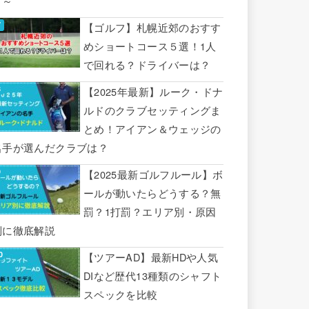
り～
【ゴルフ】札幌近郊のおすす
めショートコース５選！1人
で回れる？ドライバーは？
【2025年最新】ルーク・ドナ
ルドのクラブセッティングま
とめ！アイアン＆ウェッジの
名手が選んだクラブは？
【2025最新ゴルフルール】ボ
ールが動いたらどうする？無
罰？1打罰？エリア別・原因
別に徹底解説
【ツアーAD】最新HDや人気
DIなど歴代13種類のシャフト
スペックを比較