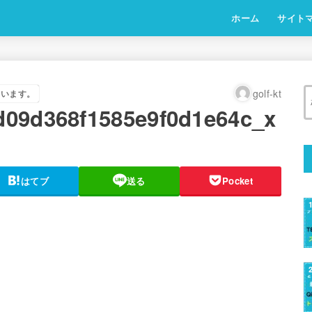
ホーム
サイト
golf-kt
ています。
d09d368f1585e9f0d1e64c_x
はてブ
送る
Pocket