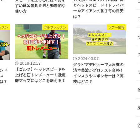
とヘッドスピード！ドライバ
すめ練習器具５選と効果的な
ーやアイアンの番手毎の目安
使い方
は？
ッスン
ゴルフレッスン
ツアー情報
2024.03.07
グラビアデビューで大反響の
2018.12.19
【ゴルフ】ヘッドスピードを
清本美波がプロテスト合格！
ンド
上げる筋トレメニュー！飛距
インスタやスポンサーは？高
ス
離アップにはどこを鍛える？
校はどこ？
は？