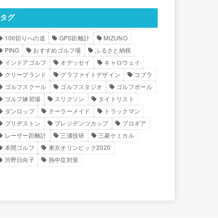
タグ
100切りへの道
GPS距離計
MIZUNO
PING
おすすめゴルフ場
ふるさと納税
インドアゴルフ
オデッセイ
キャロウェイ
クリーブランド
グラファイトデザイン
コブラ
ゴルフスクール
ゴルフスタジオ
ゴルフボール
ゴルフ練習場
スリクソン
タイトリスト
ダンロップ
テーラーメイド
トラックマン
ブリヂストン
プレジデンツカップ
プロギア
レーザー距離計
三浦技研
三菱ケミカル
本間ゴルフ
東京オリンピック2020
渋野日向子
熱中症対策