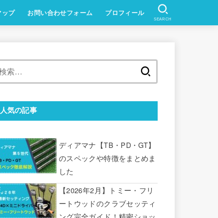
マップ
お問い合わせフォーム
プロフィール
SEARCH
検
索:
人気の記事
ディアマナ【TB・PD・GT】
のスペックや特徴をまとめま
した
【2026年2月】トミー・フリ
ートウッドのクラブセッティ
ング完全ガイド！精密ショッ