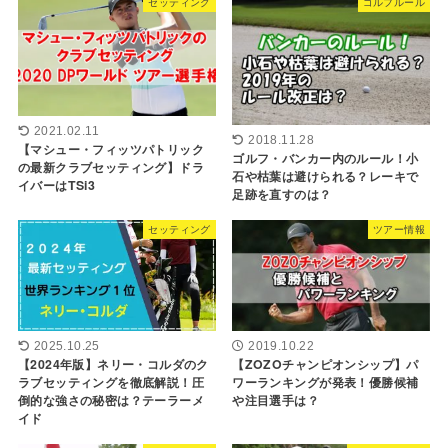
セッティング
ゴルフルール
2021.02.11
2018.11.28
【マシュー・フィッツパトリック
ゴルフ・バンカー内のルール！小
の最新クラブセッティング】ドラ
石や枯葉は避けられる？レーキで
イバーはTSi3
足跡を直すのは？
セッティング
ツアー情報
2025.10.25
2019.10.22
【2024年版】ネリー・コルダのク
【ZOZOチャンピオンシップ】パ
ラブセッティングを徹底解説！圧
ワーランキングが発表！優勝候補
倒的な強さの秘密は？テーラーメ
や注目選手は？
イド