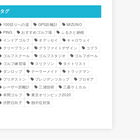
タグ
100切りへの道
GPS距離計
MIZUNO
PING
おすすめゴルフ場
ふるさと納税
インドアゴルフ
オデッセイ
キャロウェイ
クリーブランド
グラファイトデザイン
コブラ
ゴルフスクール
ゴルフスタジオ
ゴルフボール
ゴルフ練習場
スリクソン
タイトリスト
ダンロップ
テーラーメイド
トラックマン
ブリヂストン
プレジデンツカップ
プロギア
レーザー距離計
三浦技研
三菱ケミカル
本間ゴルフ
東京オリンピック2020
渋野日向子
熱中症対策