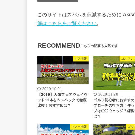
このサイトはスパムを低減するために Akis
細はこちらをご覧ください
。
RECOMMEND
ギア情報
ゴルフレ
2019.10.01
【2019】人気フェアウェイウ
2018.11.28
ゴルフ初心者におすすめ
ッド11本を５スペックで徹底
プローチの打ち方！使う
比較！おすすめは？
ブは〇〇ウェッジ？練習
は？
ツアー情報
ゴル