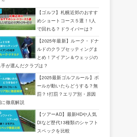
り～
【ゴルフ】札幌近郊のおすす
めショートコース５選！1人
で回れる？ドライバーは？
【2025年最新】ルーク・ドナ
ルドのクラブセッティングま
とめ！アイアン＆ウェッジの
名手が選んだクラブは？
【2025最新ゴルフルール】ボ
ールが動いたらどうする？無
罰？1打罰？エリア別・原因
別に徹底解説
【ツアーAD】最新HDや人気
DIなど歴代13種類のシャフト
スペックを比較