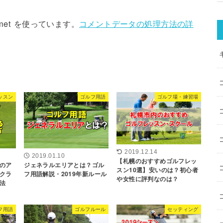
met を使っています。
コメントデータの処理方法の詳
ッスン
ゴルフ用語
ゴルフ場・練習場
2019.12.14
2019.01.10
【札幌のおすすめゴルフレッ
ジェネラルエリアとは？ゴル
のア
スン10選】安いのは？初心者
フ用語解説・2019年新ルール
クラ
や女性に評判なのは？
法
フ用語
ゴルフルール
セッティング