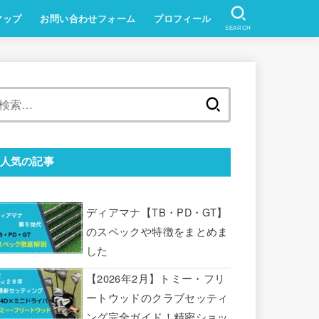
マップ
お問い合わせフォーム
プロフィール
SEARCH
検
索:
人気の記事
ディアマナ【TB・PD・GT】
のスペックや特徴をまとめま
した
【2026年2月】トミー・フリ
ートウッドのクラブセッティ
ング完全ガイド！精密ショッ