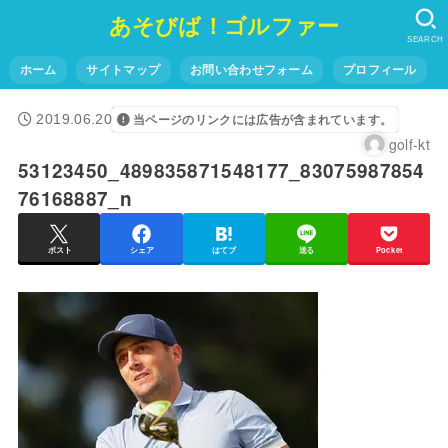
あそびば！ゴルファー
SEARCH
ホーム
サイトマップ
お問い合わせフォーム
プロフィール
2019.06.20
当ページのリンクには広告が含まれています。
golf-kt
53123450_489835871548177_83075987854
76168887_n
ポスト
シェア
はてブ
送る
Pocket