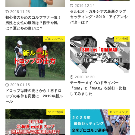
2019.12.14
セルヒオ・ガルシアの最新クラブ
2018.11.28
セッティング・2019！アイアンや
初心者のためのゴルフマナー集！
パターは？
男性と女性の服装は？帽子や靴
は？夏と冬の違いは？
ゴルフルール
ギア情報
2020.02.20
テーラーメイドのドライバー
2019.01.15
『SIM』と『MAX』を試打・比較
ドロップは膝の高さから！再ドロ
してみました
ップの条件も変更に！2019年新ル
ール
ツアー情報
セッティング