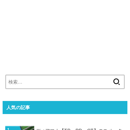
検
索:
人気の記事