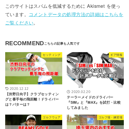
このサイトはスパムを低減するために Akismet を使っ
ています。
コメントデータの処理方法の詳細はこちらを
ご覧ください
。
RECOMMEND
セッティング
ギア情報
2020.12.12
2020.02.20
【渋野日向子】クラブセッティン
テーラーメイドのドライバー
グと番手毎の飛距離！ドライバー
『SIM』と『MAX』を試打・比較
は？パターは？
してみました
ゴルフウェア
ゴルフ場・練習場