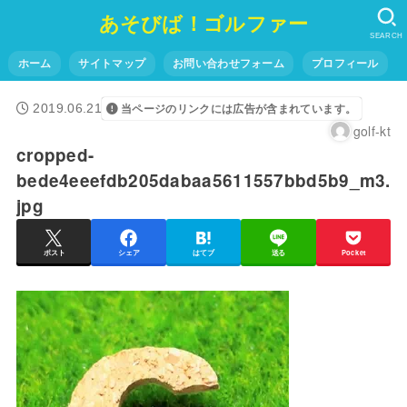
あそびば！ゴルファー
SEARCH
ホーム
サイトマップ
お問い合わせフォーム
プロフィール
2019.06.21
当ページのリンクには広告が含まれています。
golf-kt
cropped-
bede4eeefdb205dabaa5611557bbd5b9_m3.
jpg
ポスト
シェア
はてブ
送る
Pocket