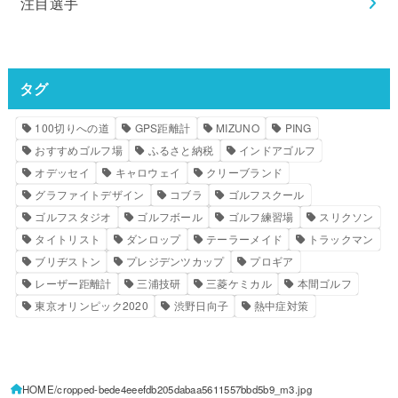
注目選手
タグ
100切りへの道
GPS距離計
MIZUNO
PING
おすすめゴルフ場
ふるさと納税
インドアゴルフ
オデッセイ
キャロウェイ
クリーブランド
グラファイトデザイン
コブラ
ゴルフスクール
ゴルフスタジオ
ゴルフボール
ゴルフ練習場
スリクソン
タイトリスト
ダンロップ
テーラーメイド
トラックマン
ブリヂストン
プレジデンツカップ
プロギア
レーザー距離計
三浦技研
三菱ケミカル
本間ゴルフ
東京オリンピック2020
渋野日向子
熱中症対策
HOME
cropped-bede4eeefdb205dabaa5611557bbd5b9_m3.jpg