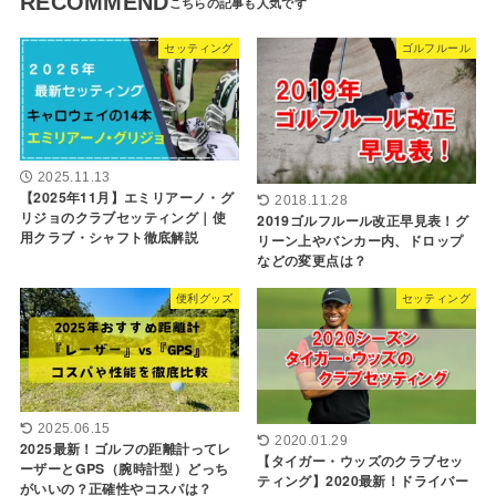
RECOMMEND
セッティング
ゴルフルール
2025.11.13
【2025年11月】エミリアーノ・グ
2018.11.28
リジョのクラブセッティング｜使
2019ゴルフルール改正早見表！グ
用クラブ・シャフト徹底解説
リーン上やバンカー内、ドロップ
などの変更点は？
便利グッズ
セッティング
2025.06.15
2020.01.29
2025最新！ゴルフの距離計ってレ
【タイガー・ウッズのクラブセッ
ーザーとGPS（腕時計型）どっち
ティング】2020最新！ドライバー
がいいの？正確性やコスパは？