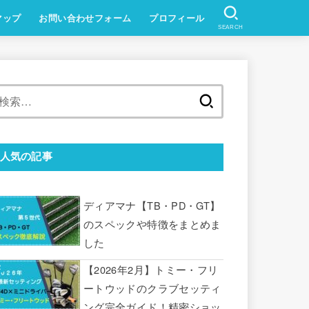
マップ
お問い合わせフォーム
プロフィール
SEARCH
検
索:
人気の記事
ディアマナ【TB・PD・GT】
のスペックや特徴をまとめま
した
【2026年2月】トミー・フリ
ートウッドのクラブセッティ
ング完全ガイド！精密ショッ