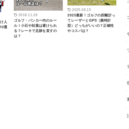
2025.06.15
2025最新！ゴルフの距離計っ
2018.11.28
ゴルフ・バンカー内のルー
てレーザーとGPS（腕時計
向け人
ル！小石や枯葉は避けられ
型）どっちがいいの？正確性
10選
る？レーキで足跡を直すの
やコスパは？
は？