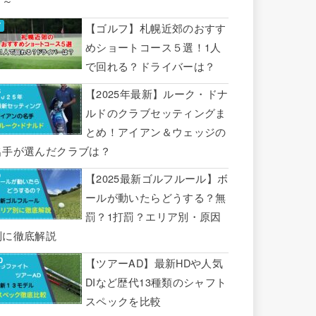
り～
【ゴルフ】札幌近郊のおすす
めショートコース５選！1人
で回れる？ドライバーは？
【2025年最新】ルーク・ドナ
ルドのクラブセッティングま
とめ！アイアン＆ウェッジの
名手が選んだクラブは？
【2025最新ゴルフルール】ボ
ールが動いたらどうする？無
罰？1打罰？エリア別・原因
別に徹底解説
【ツアーAD】最新HDや人気
DIなど歴代13種類のシャフト
スペックを比較