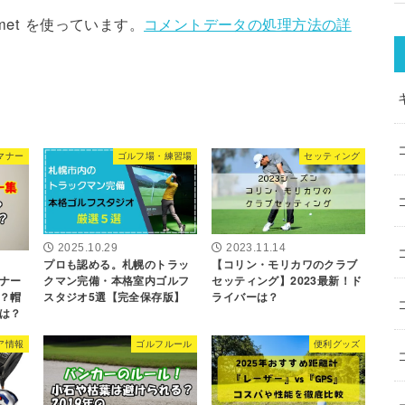
met を使っています。
コメントデータの処理方法の詳
マナー
ゴルフ場・練習場
セッティング
2025.10.29
2023.11.14
プロも認める。札幌のトラッ
【コリン・モリカワのクラブ
ナー
クマン完備・本格室内ゴルフ
セッティング】2023最新！ド
？帽
スタジオ5選【完全保存版】
ライバーは？
は？
ア情報
ゴルフルール
便利グッズ