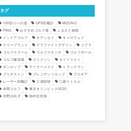
タグ
100切りへの道
GPS距離計
MIZUNO
PING
おすすめゴルフ場
ふるさと納税
インドアゴルフ
オデッセイ
キャロウェイ
クリーブランド
グラファイトデザイン
コブラ
ゴルフスクール
ゴルフスタジオ
ゴルフボール
ゴルフ練習場
スリクソン
タイトリスト
ダンロップ
テーラーメイド
トラックマン
ブリヂストン
プレジデンツカップ
プロギア
レーザー距離計
三浦技研
三菱ケミカル
本間ゴルフ
東京オリンピック2020
渋野日向子
熱中症対策