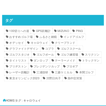
タグ
100切りへの道
GPS距離計
MIZUNO
PING
おすすめゴルフ場
ふるさと納税
インドアゴルフ
オデッセイ
キャロウェイ
クリーブランド
グラファイトデザイン
コブラ
ゴルフスクール
ゴルフスタジオ
ゴルフボール
ゴルフ練習場
スリクソン
タイトリスト
ダンロップ
テーラーメイド
トラックマン
ブリヂストン
プレジデンツカップ
プロギア
レーザー距離計
三浦技研
三菱ケミカル
本間ゴルフ
東京オリンピック2020
渋野日向子
熱中症対策
HOME
タグ : キャロウェイ