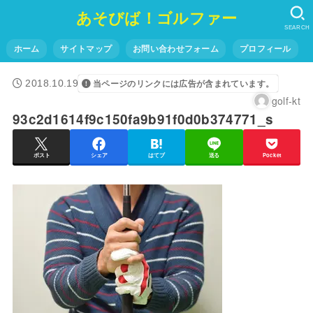
あそびば！ゴルファー
SEARCH
ホーム
サイトマップ
お問い合わせフォーム
プロフィール
2018.10.19
当ページのリンクには広告が含まれています。
golf-kt
93c2d1614f9c150fa9b91f0d0b374771_s
ポスト
シェア
はてブ
送る
Pocket