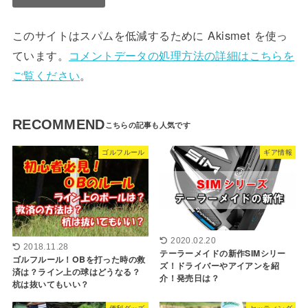
このサイトはスパムを低減するために Akismet を使っ
ています。
コメントデータの処理方法の詳細はこちらを
ご覧ください
。
RECOMMEND
ゴルフルール
ギア情報
2020.02.20
2018.11.28
テーラーメイドの新作SIMシリー
ゴルフルール！OBを打った時の救
ズ！ドライバーやアイアンを紹
済は？ライン上の球はどうなる？
介！発売日は？
杭は抜いてもいい？
便利グッズ
セッティング