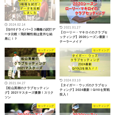
2024.02.14
2021.01.27
【Qi10ドライバー】3機種の試打デ
【ローリー・マキロイのクラブセ
ータ比較！飛距離性能は意外な結
ッティング】2020シーズン最新！
果に！？
テーラーメイド
セッティング
セッティング
2024.03.10
2021.04.27
【タイガー・ウッズのクラブセッ
【松山英樹のクラブセッティン
ティング】2024最新！Qi10を実戦
グ】2021マスターズ優勝！スリク
投入！
ソン
セッティング
セッティング