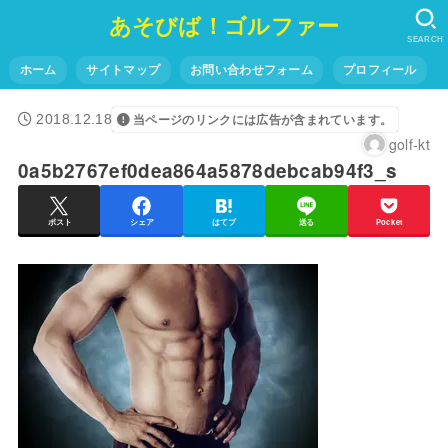
あそびば！ゴルファー
SEARCH
ホーム
サイトマップ
お問い合わせフォーム
プロフィール
2018.12.18
当ページのリンクには広告が含まれています。
golf-kt
0a5b2767ef0dea864a5878debcab94f3_s
ポスト
シェア
はてブ
送る
Pocket