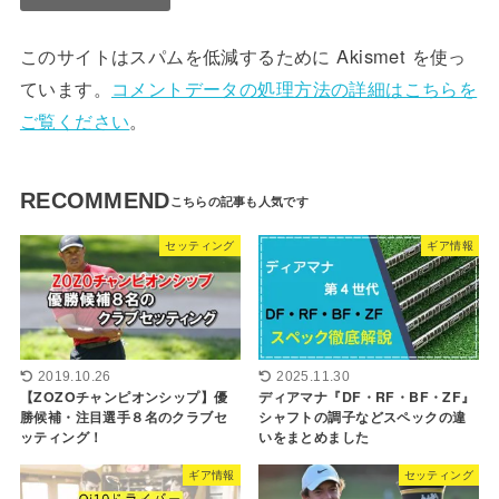
このサイトはスパムを低減するために Akismet を使っ
ています。
コメントデータの処理方法の詳細はこちらを
ご覧ください
。
RECOMMEND
セッティング
ギア情報
2019.10.26
2025.11.30
【ZOZOチャンピオンシップ】優
ディアマナ『DF・RF・BF・ZF』
勝候補・注目選手８名のクラブセ
シャフトの調子などスペックの違
ッティング！
いをまとめました
ギア情報
セッティング