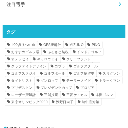
注目選手
タグ
100切りへの道
GPS距離計
MIZUNO
PING
おすすめゴルフ場
ふるさと納税
インドアゴルフ
オデッセイ
キャロウェイ
クリーブランド
グラファイトデザイン
コブラ
ゴルフスクール
ゴルフスタジオ
ゴルフボール
ゴルフ練習場
スリクソン
タイトリスト
ダンロップ
テーラーメイド
トラックマン
ブリヂストン
プレジデンツカップ
プロギア
レーザー距離計
三浦技研
三菱ケミカル
本間ゴルフ
東京オリンピック2020
渋野日向子
熱中症対策