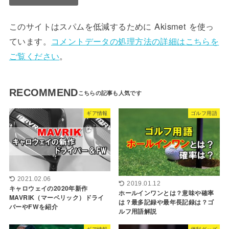
このサイトはスパムを低減するために Akismet を使っ
ています。
コメントデータの処理方法の詳細はこちらを
ご覧ください
。
RECOMMEND
ギア情報
ゴルフ用語
2021.02.06
2019.01.12
キャロウェイの2020年新作
ホールインワンとは？意味や確率
MAVRIK（マーベリック）ドライ
は？最多記録や最年長記録は？ゴ
バーやFWを紹介
ルフ用語解説
ギア情報
便利グッズ