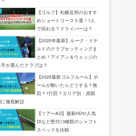
り～
【ゴルフ】札幌近郊のおすす
めショートコース５選！1人
で回れる？ドライバーは？
【2025年最新】ルーク・ドナ
ルドのクラブセッティングま
とめ！アイアン＆ウェッジの
名手が選んだクラブは？
【2025最新ゴルフルール】ボ
ールが動いたらどうする？無
罰？1打罰？エリア別・原因
別に徹底解説
【ツアーAD】最新HDや人気
DIなど歴代13種類のシャフト
スペックを比較