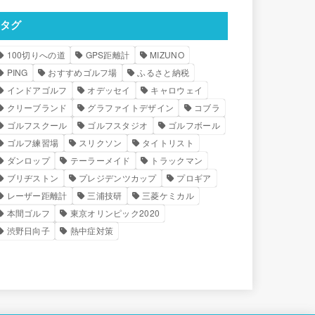
タグ
100切りへの道
GPS距離計
MIZUNO
PING
おすすめゴルフ場
ふるさと納税
インドアゴルフ
オデッセイ
キャロウェイ
クリーブランド
グラファイトデザイン
コブラ
ゴルフスクール
ゴルフスタジオ
ゴルフボール
ゴルフ練習場
スリクソン
タイトリスト
ダンロップ
テーラーメイド
トラックマン
ブリヂストン
プレジデンツカップ
プロギア
レーザー距離計
三浦技研
三菱ケミカル
本間ゴルフ
東京オリンピック2020
渋野日向子
熱中症対策