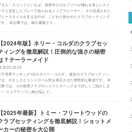
アダム・スコットといえば、世界中のゴルファーが憧れる美しいスイ
ングと安定したプレーで知られるトッププレーヤー。 その完成された
プレースタイルを支えるのが、こだわり抜かれたクラブセッティング
です。 本記事では、彼の最新クラ...
【2024年版】ネリー・コルダのクラブセッ
ティングを徹底解説！圧倒的な強さの秘密
は？テーラーメイド
2025.10.25
女子世界ランキング1位のネリー・コルダ。 彼女のクラブセッティン
グは、やさしさとコントロール性を両立させた理想的な構成です。 本
記事では、その使用クラブのシャフトスペックまで詳しくご紹介しま
す！ スコアアップに伸び悩んで...
【2025年最新】トミー・フリートウッドの
クラブセッティングを徹底解説！ショットメ
ーカーの秘密を大公開