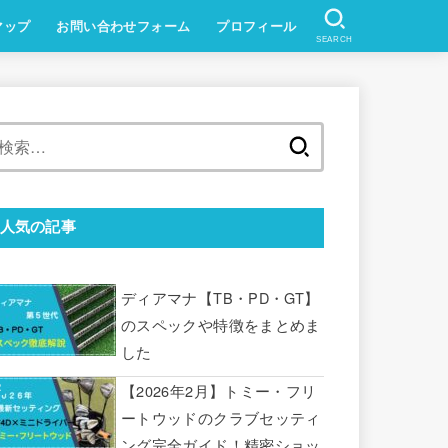
マップ
お問い合わせフォーム
プロフィール
SEARCH
検
索:
人気の記事
ディアマナ【TB・PD・GT】
のスペックや特徴をまとめま
した
【2026年2月】トミー・フリ
ートウッドのクラブセッティ
ング完全ガイド！精密ショッ