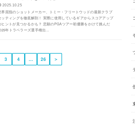
2025.10.25
世界屈指のショットメーカー、トミー・フリートウッドの最新クラブ
セッティングを徹底解剖！ 実際に使用しているギアからスコアアップ
のヒントが見つかるかも？ 悲願のPGAツアー初優勝をかけて挑んだ
2025年トラベラーズ選手権出...
3
4
…
26
＞