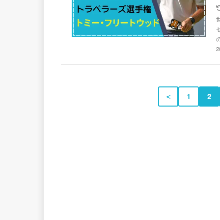
＜
1
2