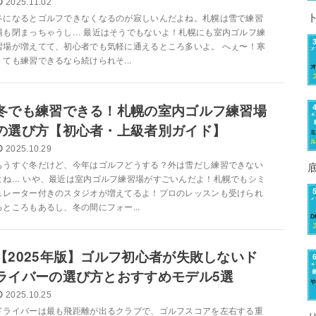
2025.11.02
冬になるとゴルフできなくなるのが寂しいんだよね。札幌は雪で練習
場も閉まっちゃうし… 最近はそうでもないよ！札幌にも室内ゴルフ練
習場が増えてて、初心者でも気軽に通えるところ多いよ。 へぇ〜！寒
くても練習できるなら続けられそ...
冬でも練習できる！札幌の室内ゴルフ練習場
の選び方【初心者・上級者別ガイド】
2025.10.29
もうすぐ冬だけど、今年はゴルフどうする？外は雪だし練習できない
よね… いや、最近は室内ゴルフ練習場がすごいんだよ！札幌でもシミ
ュレーター付きのスタジオが増えてるよ！プロのレッスンも受けられ
るところもあるし、冬の間にフォー...
【2025年版】ゴルフ初心者が失敗しないド
ライバーの選び方とおすすめモデル5選
2025.10.25
ドライバーは最も飛距離が出るクラブで、ゴルフスコアを左右する重