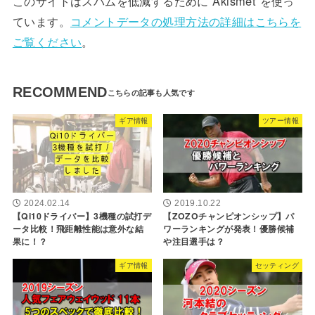
このサイトはスパムを低減するために Akismet を使っ
ています。
コメントデータの処理方法の詳細はこちらを
ご覧ください
。
RECOMMEND
ギア情報
ツアー情報
2024.02.14
2019.10.22
【Qi10ドライバー】3機種の試打デ
【ZOZOチャンピオンシップ】パ
ータ比較！飛距離性能は意外な結
ワーランキングが発表！優勝候補
果に！？
や注目選手は？
ギア情報
セッティング