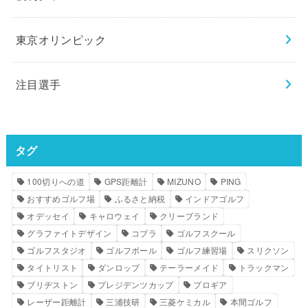
東京オリンピック
注目選手
タグ
100切りへの道
GPS距離計
MIZUNO
PING
おすすめゴルフ場
ふるさと納税
インドアゴルフ
オデッセイ
キャロウェイ
クリーブランド
グラファイトデザイン
コブラ
ゴルフスクール
ゴルフスタジオ
ゴルフボール
ゴルフ練習場
スリクソン
タイトリスト
ダンロップ
テーラーメイド
トラックマン
ブリヂストン
プレジデンツカップ
プロギア
レーザー距離計
三浦技研
三菱ケミカル
本間ゴルフ